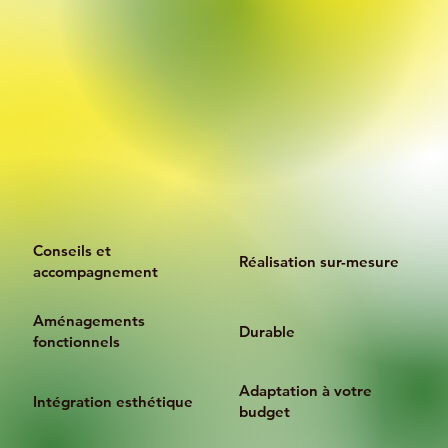
Conseils et
Réalisation sur-mesure
accompagnement
Aménagements
Durable
fonctionnels
Adaptation à votre
Intégration esthétique
budget